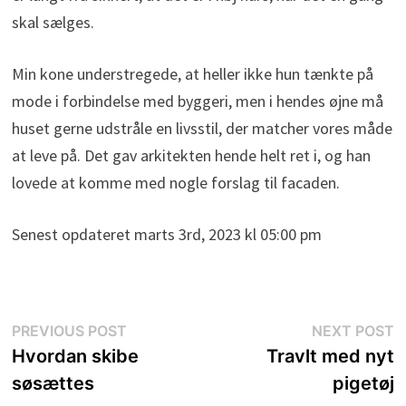
skal sælges.
Min kone understregede, at heller ikke hun tænkte på
mode i forbindelse med byggeri, men i hendes øjne må
huset gerne udstråle en livsstil, der matcher vores måde
at leve på. Det gav arkitekten hende helt ret i, og han
lovede at komme med nogle forslag til facaden.
Senest opdateret marts 3rd, 2023 kl 05:00 pm
Indlægsnavigation
Previous
N
PREVIOUS POST
NEXT POST
post:
p
Hvordan skibe
Travlt med nyt
søsættes
pigetøj