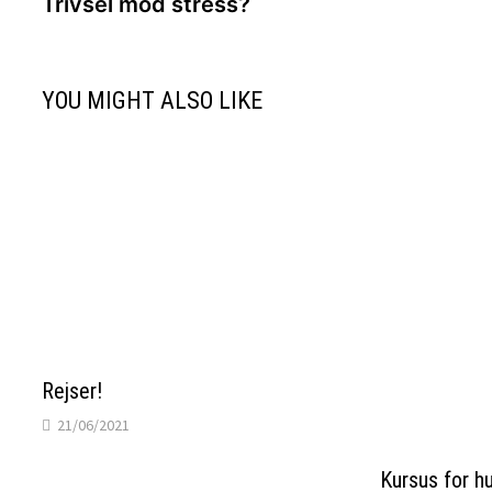
post:
Trivsel mod stress?
YOU MIGHT ALSO LIKE
Rejser!
21/06/2021
Kursus for h