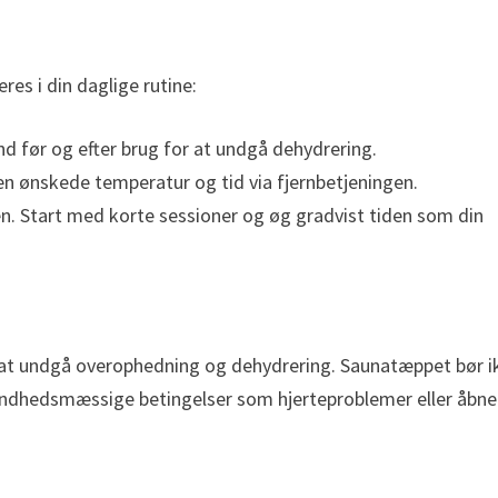
es i din daglige rutine:
and før og efter brug for at undgå dehydrering.
 den ønskede temperatur og tid via fjernbetjeningen.
en. Start med korte sessioner og øg gradvist tiden som din
for at undgå overophedning og dehydrering. Saunatæppet bør i
sundhedsmæssige betingelser som hjerteproblemer eller åbne 