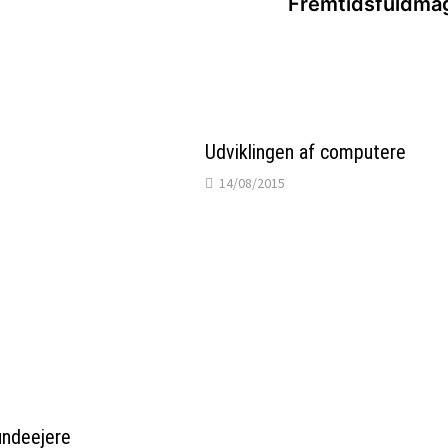
Fremtidsfuldma
Udviklingen af computere
14/08/2015
undeejere