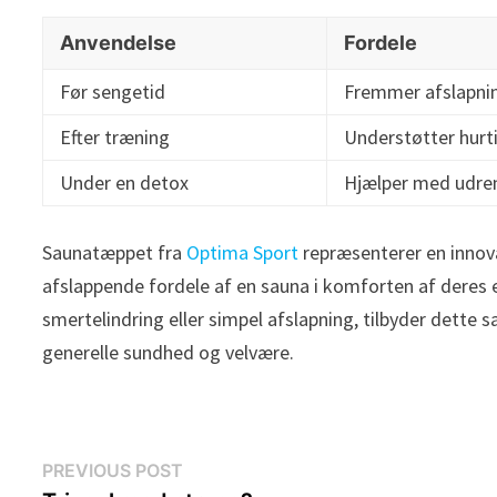
Anvendelse
Fordele
Før sengetid
Fremmer afslapni
Efter træning
Understøtter hurti
Under en detox
Hjælper med udre
Saunatæppet fra
Optima Sport
repræsenterer en innova
afslappende fordele af en sauna i komforten af deres eg
smertelindring eller simpel afslapning, tilbyder dette 
generelle sundhed og velvære.
Indlægsnavigation
Previous
PREVIOUS POST