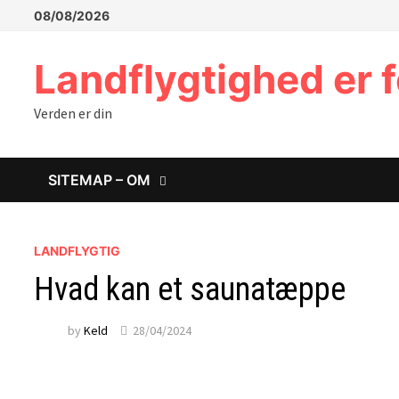
Skip
08/08/2026
to
content
Landflygtighed er f
Verden er din
SITEMAP – OM
LANDFLYGTIG
Hvad kan et saunatæppe
by
Keld
28/04/2024