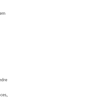
nem
edre
ces,