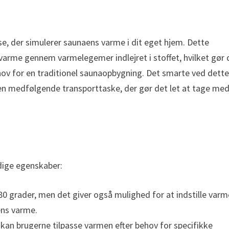
lse, der simulerer saunaens varme i dit eget hjem. Dette
 varme gennem varmelegemer indlejret i stoffet, hvilket gør 
hov for en traditionel saunaopbygning. Det smarte ved dett
 den medfølgende transporttaske, der gør det let at tage me
ige egenskaber:
80 grader, men det giver også mulighed for at indstille var
ens varme.
an brugerne tilpasse varmen efter behov for specifikke