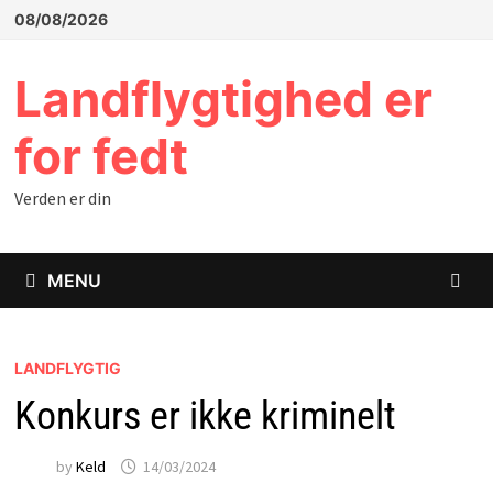
Skip
08/08/2026
to
content
Landflygtighed er
for fedt
Verden er din
MENU
LANDFLYGTIG
Konkurs er ikke kriminelt
by
Keld
14/03/2024