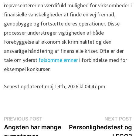
repræsenterer en værdifuld mulighed for virksomheder i
finansielle vanskeligheder at finde en vej fremad,
genopbygge og fortsætte deres operationer. Disse
processer understreger vigtigheden af både
forebyggelse af økonomisk kriminalitet og den
ansvarlige håndtering af finansielle kriser. Ofte er der
tale om yderst
følsomme emner
i forbindelse med for
eksempel konkurser.
Senest opdateret maj 19th, 2026 kl 04:47 pm
Indlægsnavigation
Previous
N
PREVIOUS POST
NEXT POST
post:
p
Angsten har mange
Personlighedstest og