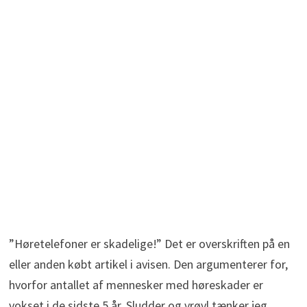
”Høretelefoner er skadelige!” Det er overskriften på en
eller anden købt artikel i avisen. Den argumenterer for,
hvorfor antallet af mennesker med høreskader er
vokset i de sidste 5 år. Sludder og vrøvl tænker jeg.