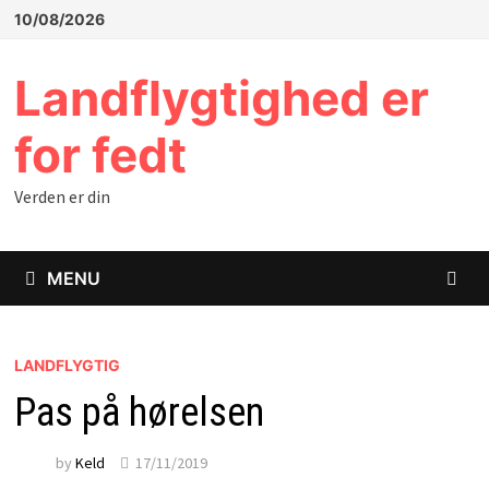
Skip
10/08/2026
to
content
Landflygtighed er
for fedt
Verden er din
MENU
LANDFLYGTIG
Pas på hørelsen
by
Keld
17/11/2019