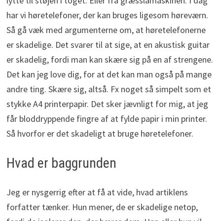
lytte til støjen i toget. Eller fra græsslåmaskinen. I dag
har vi høretelefoner, der kan bruges ligesom høreværn.
Så gå væk med argumenterne om, at høretelefonerne
er skadelige. Det svarer til at sige, at en akustisk guitar
er skadelig, fordi man kan skære sig på en af strengene.
Det kan jeg love dig, for at det kan man også på mange
andre ting. Skære sig, altså. Fx noget så simpelt som et
stykke A4 printerpapir. Det sker jævnligt for mig, at jeg
får bloddryppende fingre af at fylde papir i min printer.
Så hvorfor er det skadeligt at bruge høretelefoner.
Hvad er baggrunden
Jeg er nysgerrig efter at få at vide, hvad artiklens
forfatter tænker. Hun mener, de er skadelige netop,