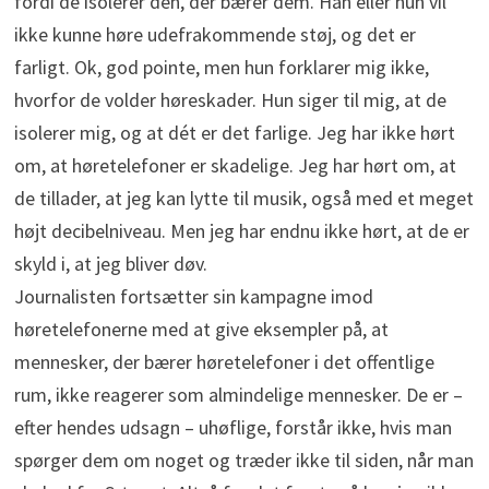
fordi de isolerer den, der bærer dem. Han eller hun vil
ikke kunne høre udefrakommende støj, og det er
farligt. Ok, god pointe, men hun forklarer mig ikke,
hvorfor de volder høreskader. Hun siger til mig, at de
isolerer mig, og at dét er det farlige. Jeg har ikke hørt
om, at høretelefoner er skadelige. Jeg har hørt om, at
de tillader, at jeg kan lytte til musik, også med et meget
højt decibelniveau. Men jeg har endnu ikke hørt, at de er
skyld i, at jeg bliver døv.
Journalisten fortsætter sin kampagne imod
høretelefonerne med at give eksempler på, at
mennesker, der bærer høretelefoner i det offentlige
rum, ikke reagerer som almindelige mennesker. De er –
efter hendes udsagn – uhøflige, forstår ikke, hvis man
spørger dem om noget og træder ikke til siden, når man