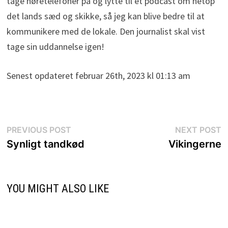
tage høretelefoner på og lytte til et podcast om netop
det lands sæd og skikke, så jeg kan blive bedre til at
kommunikere med de lokale. Den journalist skal vist
tage sin uddannelse igen!
Senest opdateret februar 26th, 2023 kl 01:13 am
Indlægsnavigation
Previous
N
PREVIOUS POST
NEXT POST
post:
p
Synligt tandkød
Vikingerne
YOU MIGHT ALSO LIKE