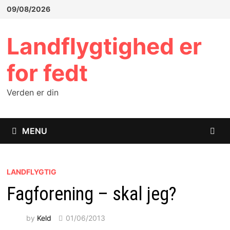
Skip
09/08/2026
to
content
Landflygtighed er
for fedt
Verden er din
MENU
LANDFLYGTIG
Fagforening – skal jeg?
by
Keld
01/06/2013