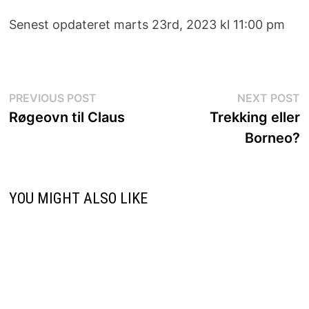
Senest opdateret marts 23rd, 2023 kl 11:00 pm
Indlægsnavigation
Previous
N
PREVIOUS POST
NEXT POST
post:
p
Røgeovn til Claus
Trekking eller
Borneo?
YOU MIGHT ALSO LIKE